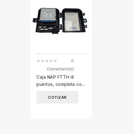
0
Comentario(s)
Caja NAP FTTH-8
puertos, completa con
splitter 1*8 lgx y
COTIZAR
adaptadores SC/UPC