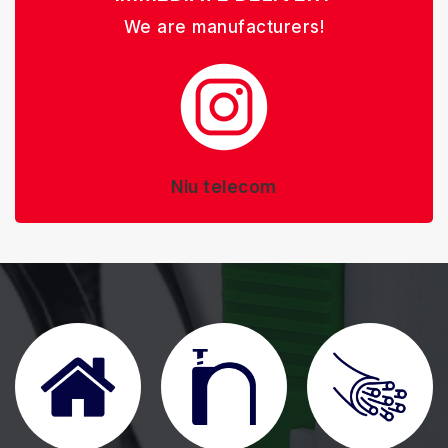
We are manufacturers!
Niu telecom