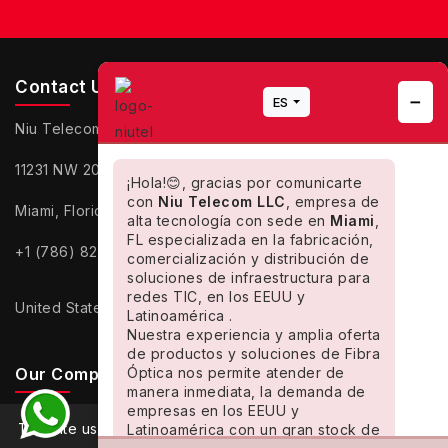
Contact Us
➖
ES
Niu Telecom
11231 NW 20 Street #124
¡Hola!😊, gracias por comunicarte
con
Niu Telecom LLC
, empresa de
Miami, Florida 33172
alta tecnología con sede en
Miami
,
FL especializada en la fabricación,
+1 (786) 820 6898
comercialización y distribución de
soluciones de infraestructura para
redes TIC, en los EEUU y
United States
Latinoamérica .
Nuestra experiencia y amplia oferta
de productos y soluciones de Fibra
Óptica nos permite atender de
Our Company
manera inmediata, la demanda de
empresas en los EEUU y
Contact Information
This site uses cookies. By continuing use this site, you are
Latinoamérica con un gran stock de