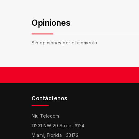
Opiniones
Sin opiniones por el momento
Contáctenos
Niu Telecom
11231 NW 20 Street #124
Miami, Florida 33172