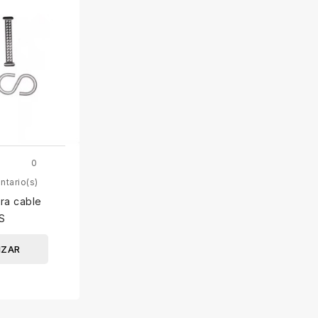
0
tario(s)
ra cable
 S
IZAR