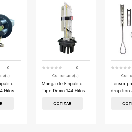
0
0
rio(s)
Comentario(s)
Comen
mpalme
Manga de Empalme
Tensor pa
4 Hilos
Tipo Domo 144 Hilos
drop tipo
puerto oval y 6 salidas
R
COTIZAR
COT