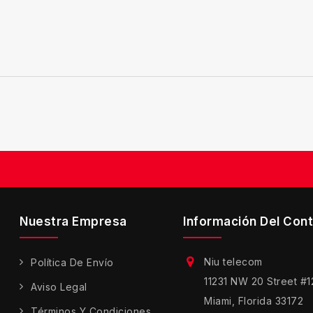
Nuestra Empresa
Información Del Con
Niu telecom
Política De Envío
11231 NW 20 Street #
Aviso Legal
Miami, Florida 33172
Términos Y Condiciones